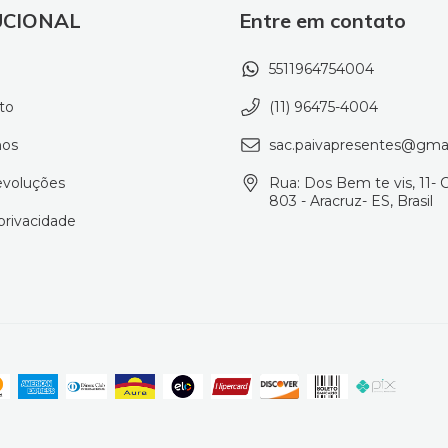
UCIONAL
Entre em contato
5511964754004
to
(11) 96475-4004
os
sac.paivapresentes@gma
evoluções
Rua: Dos Bem te vis, 11- 
803 - Aracruz- ES, Brasil
 privacidade