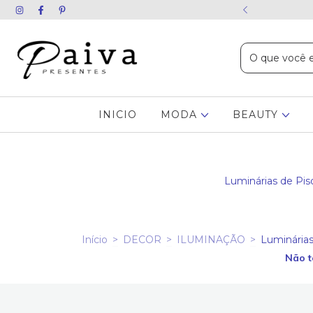
ida chame no WhatsApp
INICIO
MODA
BEAUTY
Luminárias de Piso
Início
>
DECOR
>
ILUMINAÇÃO
>
Luminárias
Não t