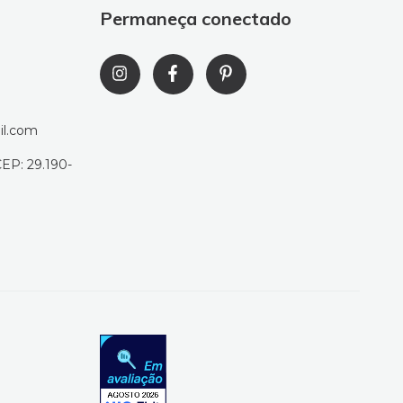
Permaneça conectado
il.com
CEP: 29.190-