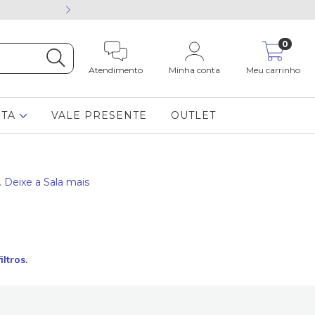
Está com dúvida cham
0
Atendimento
Minha conta
Meu carrinho
STA
VALE PRESENTE
OUTLET
. Deixe a Sala mais
ltros.