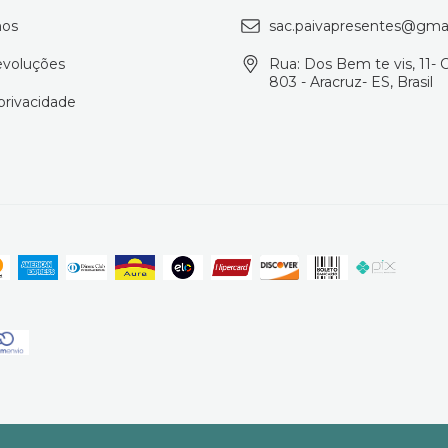
os
sac.paivapresentes@gma
evoluções
Rua: Dos Bem te vis, 11- 
803 - Aracruz- ES, Brasil
 privacidade