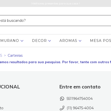
Melhores presentes para sua casa !
MURANO
DECOR
AROMAS
MESA PO
S
>
Carteiras
emos resultados para sua pesquisa. Por favor, tente com outros fi
UCIONAL
Entre em contato
5511964754004
to
(11) 96475-4004