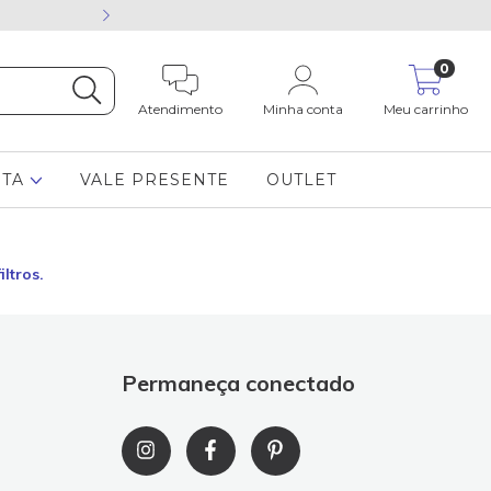
Está com dúvida cham
0
Atendimento
Minha conta
Meu carrinho
STA
VALE PRESENTE
OUTLET
ltros.
Permaneça conectado