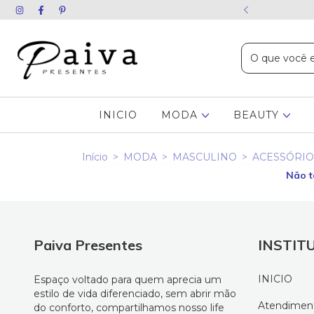
ida chame no WhatsApp
INICIO
MODA
BEAUTY
Início
>
MODA
>
MASCULINO
>
ACESSÓRIO
Não t
Paiva Presentes
INSTIT
INICIO
Espaço voltado para quem aprecia um
estilo de vida diferenciado, sem abrir mão
Atendimen
do conforto, compartilhamos nosso life