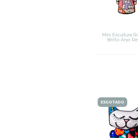
Mini Escultura 
Britto Anjo Re
ESGOTADO