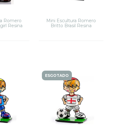
ura Romero
Mini Escultura Romero
girl Resina
Britto Brasil Resina
ESGOTADO