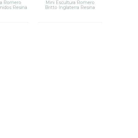
ura Romero
Mini Escultura Romero
Unidos Resina
Britto Inglaterra Resina