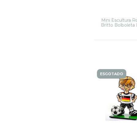
Mini Escultura 
Britto Bolboleta
ESGOTADO