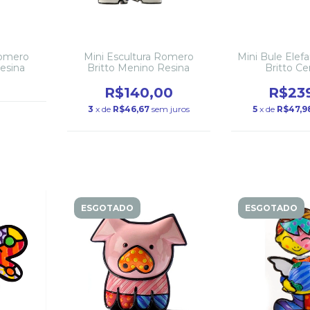
Romero
Mini Escultura Romero
Mini Bule Ele
esina
Britto Menino Resina
Britto C
R$140,00
R$23
3
x de
R$46,67
sem juros
5
x de
R$47,9
ESGOTADO
ESGOTADO