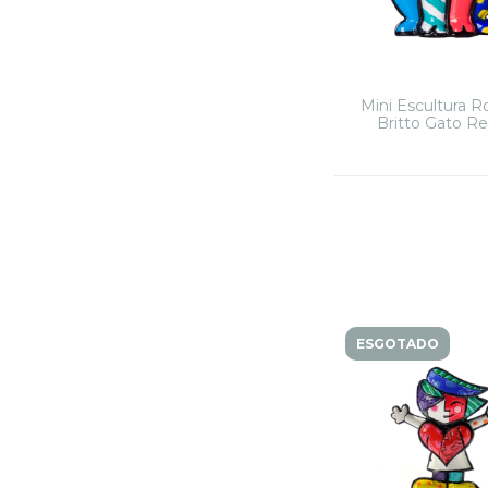
Mini Escultura 
Britto Gato Re
ESGOTADO