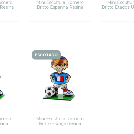
Romero
Mini Escultura Romero
Mini Escult
 Resina
Britto Espanha Resina
Britto Etados 
ESGOTADO
Romero
Mini Escultura Romero
esina
Britto França Resina