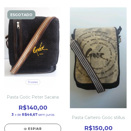
ESGOTADO
3 cores
Pasta Goóc Peter Sacaria
R$140,00
3
x de
R$46,67
sem juros
Pasta Carteiro Goóc stillus
R$150,00
ESPIAR