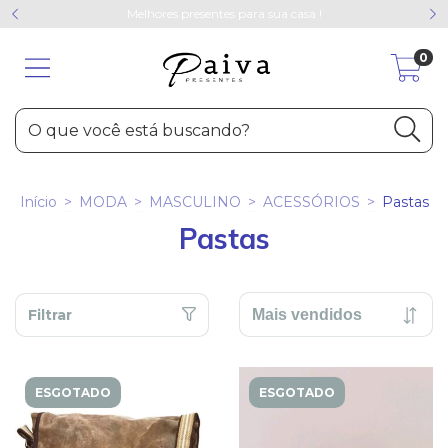
Melhores presentes para sua casa !
0
Início
>
MODA
>
MASCULINO
>
ACESSÓRIOS
>
Pastas
Pastas
Filtrar
ESGOTADO
ESGOTADO