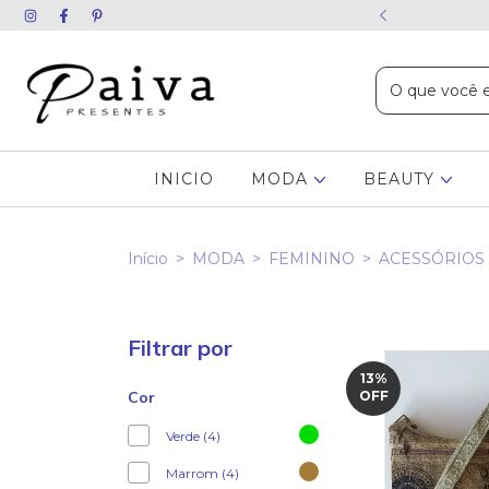
ida chame no WhatsApp
INICIO
MODA
BEAUTY
Início
>
MODA
>
FEMININO
>
ACESSÓRIOS
Filtrar por
13
%
Cor
OFF
Verde (4)
Marrom (4)