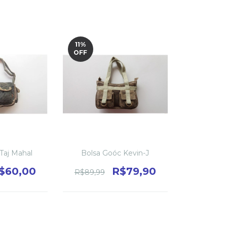
11
%
OFF
Taj Mahal
Bolsa Goóc Kevin-J
$60,00
R$79,90
R$89,99