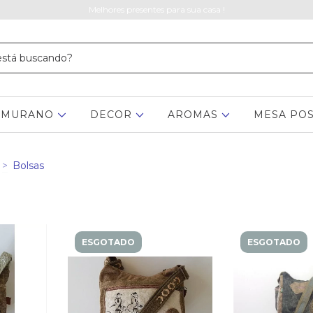
Melhores presentes para sua casa !
MURANO
DECOR
AROMAS
MESA PO
>
Bolsas
ESGOTADO
ESGOTADO