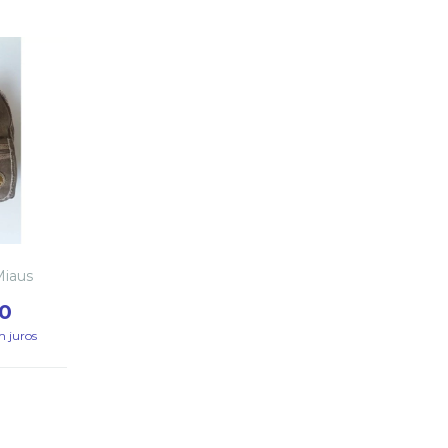
Miaus
0
m juros