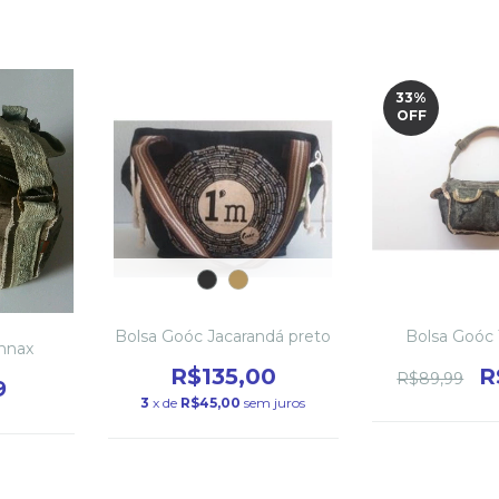
33
%
OFF
Bolsa Goóc Jacarandá preto
Bolsa Goóc 
nnax
R$135,00
R
R$89,99
9
3
x de
R$45,00
sem juros