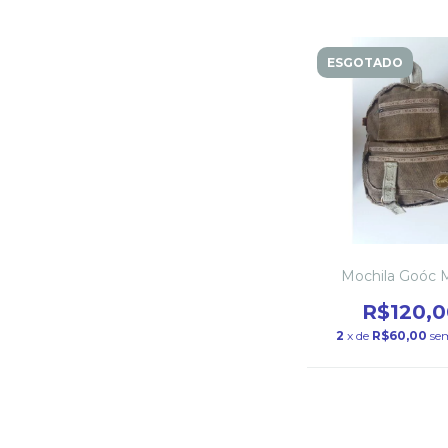
ESGOTADO
Mochila Goóc 
R$120,0
2
x de
R$60,00
se