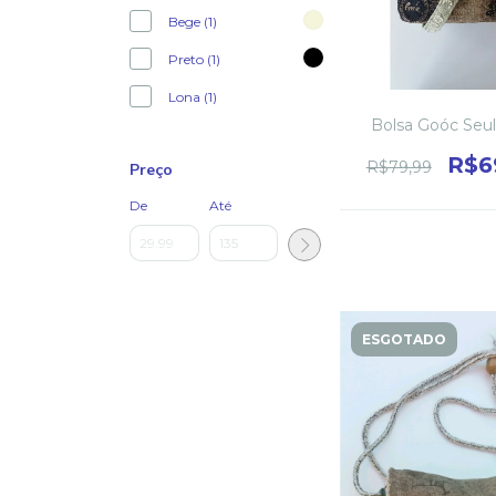
Bege (1)
Preto (1)
Lona (1)
Bolsa Goóc Seu
R$6
R$79,99
Preço
De
Até
ESGOTADO