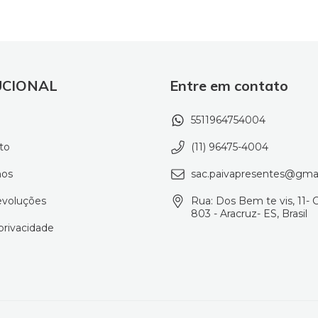
UCIONAL
Entre em contato
5511964754004
to
(11) 96475-4004
os
sac.paivapresentes@gma
evoluções
Rua: Dos Bem te vis, 11- 
803 - Aracruz- ES, Brasil
 privacidade