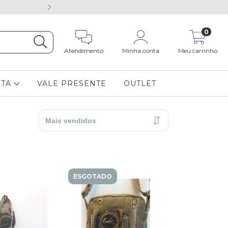
Está com dúvida cham
0
Atendimento
Minha conta
Meu carrinho
STA
VALE PRESENTE
OUTLET
ESGOTADO