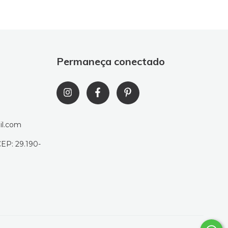
Permaneça conectado
il.com
CEP: 29.190-