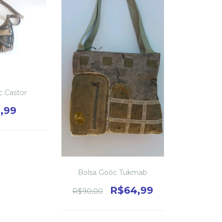
c Castor
,99
Bolsa Goóc Tukmab
R$64,99
R$90,00