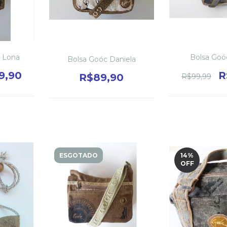
l Lona
Bolsa Goó
Bolsa Goóc Daniela
9,90
R
R$89,90
R$99,99
ESGOTADO
14
%
OFF