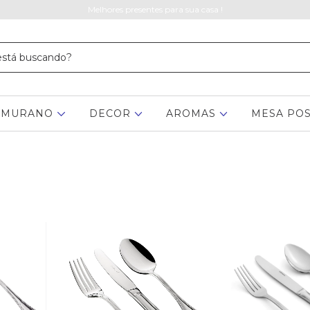
Melhores presentes para sua casa !
MURANO
DECOR
AROMAS
MESA PO