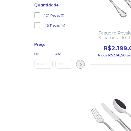
Quantidade
101 Peças (1)
48 Peças (4)
Faqueiro Royale
St.James - 101 
Preço
R$2.199,
De
Até
6
x de
R$366,50
se