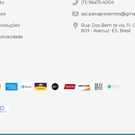
to
(11) 96475-4004
os
sac.paivapresentes@gma
evoluções
Rua: Dos Bem te vis, 11- 
803 - Aracruz- ES, Brasil
 privacidade