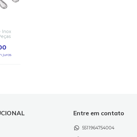
 Inox
Peças
00
m juros
UCIONAL
Entre em contato
5511964754004