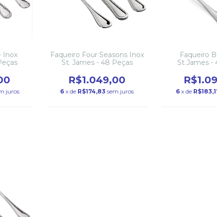
 Inox
Faqueiro Four Seasons Inox
Faqueiro B
Peças
St. James - 48 Peças
St.James -
00
R$1.049,00
R$1.0
m juros
6
x de
R$174,83
sem juros
6
x de
R$183,1