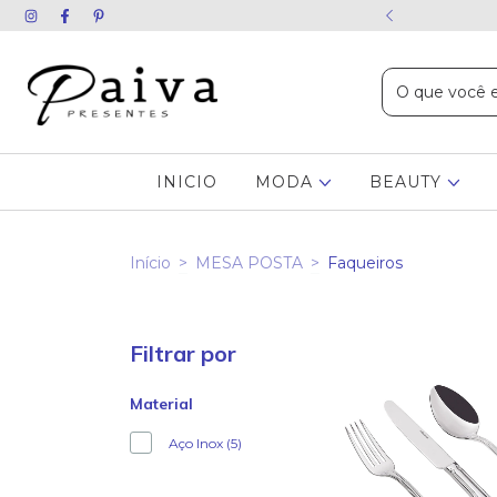
ida chame no WhatsApp
INICIO
MODA
BEAUTY
Início
>
MESA POSTA
>
Faqueiros
Filtrar por
Material
Aço Inox (5)