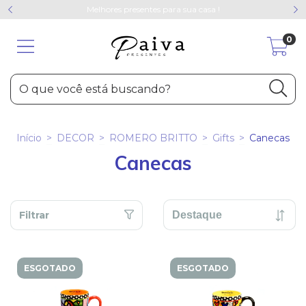
Melhores presentes para sua casa !
0
Início
>
DECOR
>
ROMERO BRITTO
>
Gifts
>
Canecas
Canecas
Filtrar
ESGOTADO
ESGOTADO