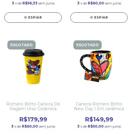
3
x de
R$56,33
sem juros
3
x de
R$60,00
sem juros
ESPIAR
ESPIAR
ESGOTADO
ESGOTADO
Romero Britto Caneca De
Caneca Romero Britto
Viagem Urso Cerâmica
New Day I Em cerâmica
R$179,99
R$149,99
3
x de
R$60,00
sem juros
3
x de
R$50,00
sem juros