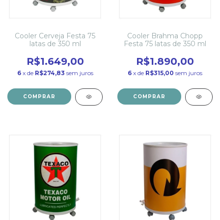
Cooler Cerveja Festa 75
Cooler Brahma Chopp
latas de 350 ml
Festa 75 latas de 350 ml
R$1.649,00
R$1.890,00
6
x de
R$274,83
sem juros
6
x de
R$315,00
sem juros